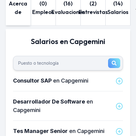
Acerca
(0)
(16)
(2)
(14)
de
Empleos
Evaluaciones
Entrevistas
Salarios
Salarios en Capgemini
Consultor SAP
en Capgemini
¿Cuánto gana un Consultor SAP en
Capgemini al mes?
Desarrollador De Software
en
El salario neto mensual promedio de un
Capgemini
Consultor SAP en Capgemini es de
aproximadamente 53,000 MXN.
¿Cuánto gana un Desarrollador de
Software en Capgemini al mes?
¿Cuánto gana un Consultor SAP en
Tes Manager Senior
en Capgemini
El salario neto mensual promedio de un