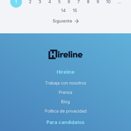
1
2
3
4
5
6
7
8
9
10
...
14
15
Siguiente
Hireline
Trabaja con nosotros
Prensa
Blog
Política de privacidad
Para candidatos