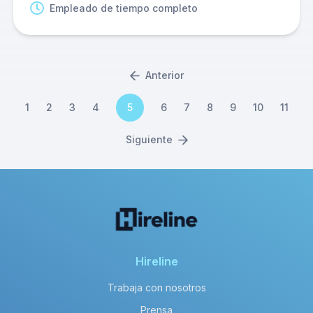
Empleado de tiempo completo
Anterior
1
2
3
4
5
6
7
8
9
10
11
Siguiente
Hireline
Trabaja con nosotros
Prensa