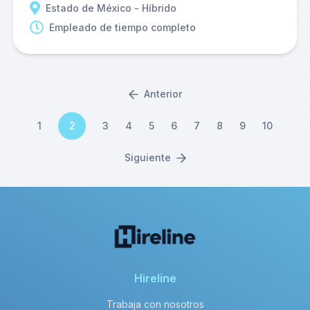
Estado de México - Híbrido
Empleado de tiempo completo
Anterior
1
2
3
4
5
6
7
8
9
10
Siguiente
Hireline
Trabaja con nosotros