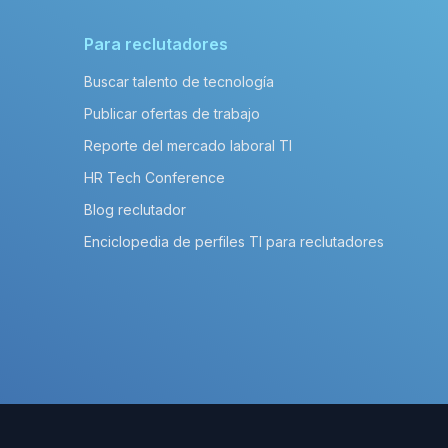
Para reclutadores
Buscar talento de tecnología
Publicar ofertas de trabajo
Reporte del mercado laboral TI
HR Tech Conference
Blog reclutador
Enciclopedia de perfiles TI para reclutadores