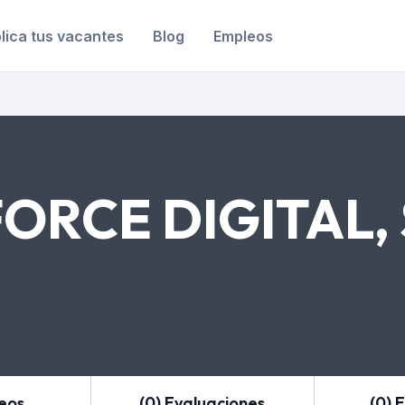
lica tus vacantes
Blog
Empleos
RCE DIGITAL, 
leos
(0) Evaluaciones
(0) 