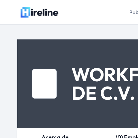
Pub
WORKFO
DE C.V.
Acerca de
(0) Emp