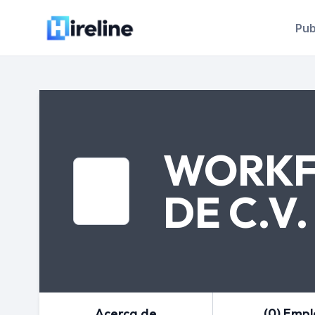
Pub
WORKFO
DE C.V.
Acerca de
(0) Emp