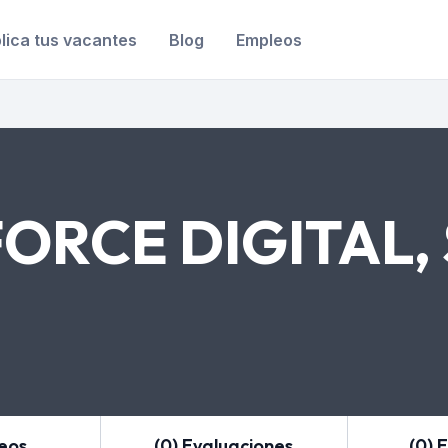
lica tus vacantes
Blog
Empleos
RCE DIGITAL, 
leos
(0) Evaluaciones
(0) 