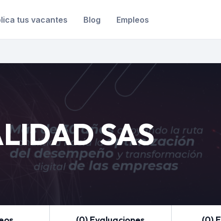
lica tus vacantes
Blog
Empleos
LIDAD SAS
leos
(0) Evaluaciones
(0) 