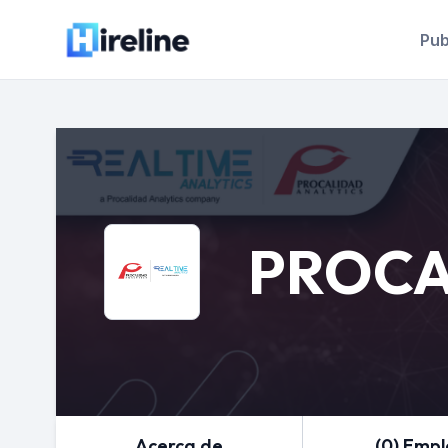
Pub
PROCA
Acerca de
(0) Emp