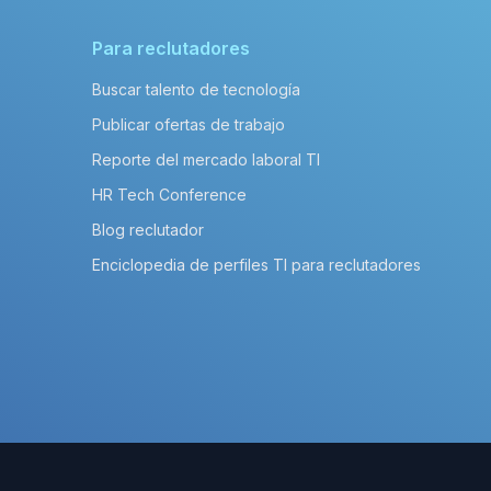
Para reclutadores
Buscar talento de tecnología
Publicar ofertas de trabajo
Reporte del mercado laboral TI
HR Tech Conference
Blog reclutador
Enciclopedia de perfiles TI para reclutadores