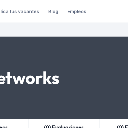
lica tus vacantes
Blog
Empleos
etworks
leos
(0) Evaluaciones
(0) 