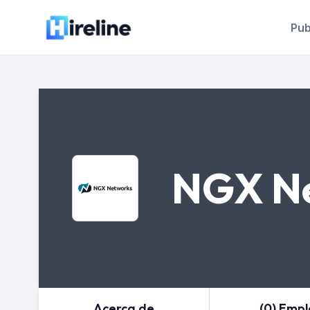
Pub
NGX N
Acerca de
(0) Emp