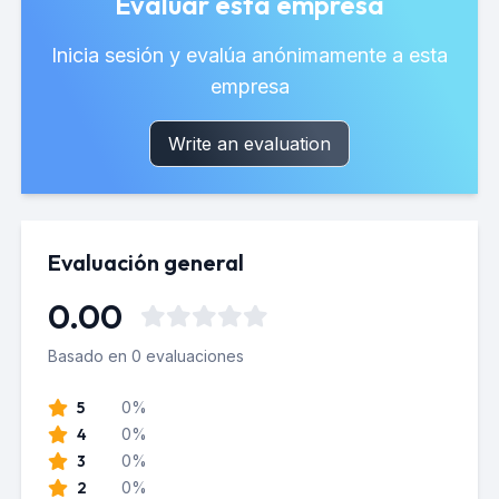
Evaluar esta empresa
Inicia sesión y evalúa anónimamente a esta
empresa
Write an evaluation
Evaluación general
0.00
Basado en 0 evaluaciones
5
0%
4
0%
3
0%
2
0%