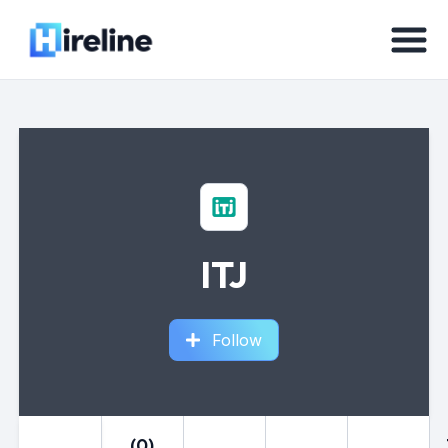
ITJ
Follow
(0)