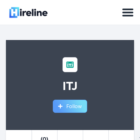
ITJ
Follow
(0)