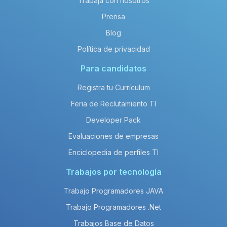
Trabaja con nosotros
El salario neto anual promedio de un
salary_title en enterprise es de
Prensa
aproximadamente 162,000 MXN.
Blog
Política de privacidad
Para candidatos
Registra tu Currículum
Feria de Reclutamiento TI
Developer Pack
Evaluaciones de empresas
Enciclopedia de perfiles TI
Trabajos por tecnología
Trabajo Programadores JAVA
Trabajo Programadores .Net
Trabajos Base de Datos