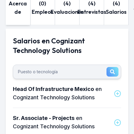
Acerca
(0)
(4)
(4)
(4)
de
Empleos
Evaluaciones
Entrevistas
Salarios
Salarios en Cognizant
Technology Solutions
Head Of Infrastructure Mexico
en
Cognizant Technology Solutions
¿Cuánto gana un Head of
Infrastructure Mexico en Cognizant
Sr. Associate - Projects
en
Technology Solutions al mes?
Cognizant Technology Solutions
El salario neto mensual promedio de un