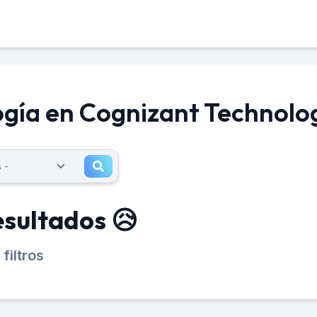
ogía en Cognizant Technolog
esultados 😥
filtros