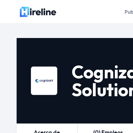
Pub
Cogniz
Solutio
Acerca de
(0) Empleos