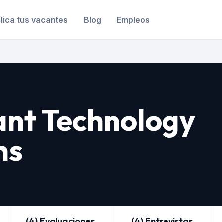
lica tus vacantes
Blog
Empleos
ant Technology
ns
(4) Evaluaciones
(4) Entrevistas