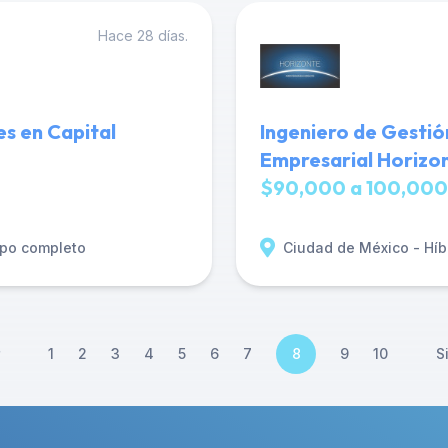
Hace 28 días.
es en Capital
Ingeniero de Gestió
Empresarial Horizo
$90,000 a 100,000
po completo
Ciudad de México - Híb
1
2
3
4
5
6
7
8
9
10
S