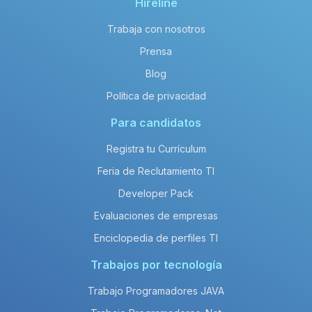
Hireline
aproximadamente 168,000 MXN.
aproximadamente 96,000 MXN.
Trabaja con nosotros
Prensa
Blog
Política de privacidad
Para candidatos
Registra tu Currículum
Feria de Reclutamiento TI
Developer Pack
Evaluaciones de empresas
Enciclopedia de perfiles TI
Trabajos por tecnología
Trabajo Programadores JAVA