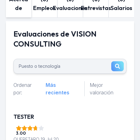
de
Empleos
Evaluaciones
Entrevistas
Salarios
Evaluaciones de VISION
CONSULTING
Ordenar
Más
Mejor
por:
recientes
valoración
TESTER
3.00
QUERETARO
19 Jul 20