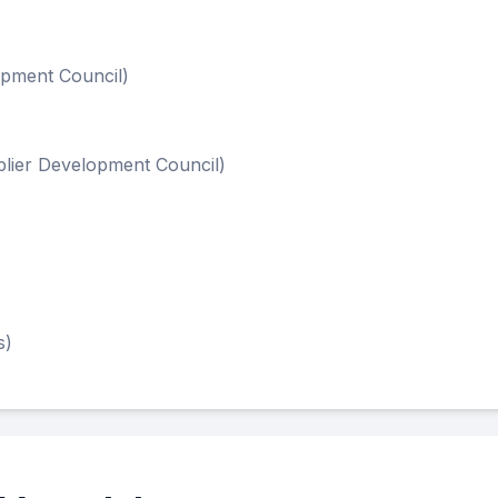
opment Council)
lier Development Council)
s)