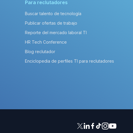
Para reclutadores
Buscar talento de tecnología
Publicar ofertas de trabajo
Reporte del mercado laboral TI
HR Tech Conference
Blog reclutador
Enciclopedia de perfiles TI para reclutadores