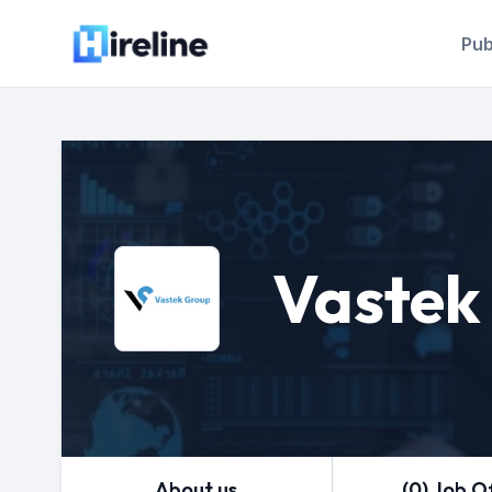
Pub
Vastek 
About us
(0) Job O