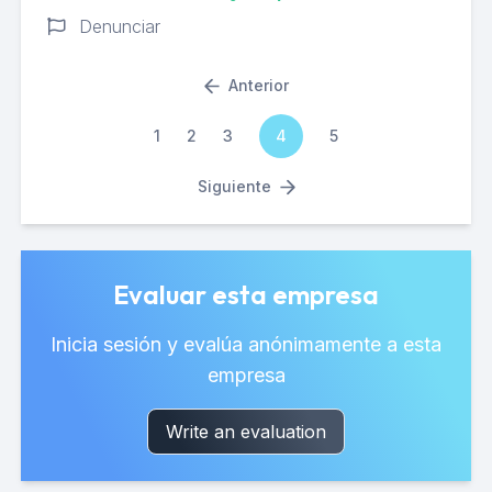
Denunciar
Anterior
1
2
3
4
5
Siguiente
Evaluar esta empresa
Inicia sesión y evalúa anónimamente a esta
empresa
Write an evaluation