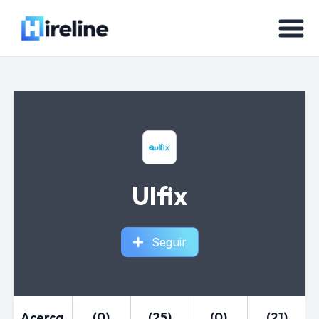
Ulfix
Seguir
Acerca
(0)
(25)
(0)
(21)