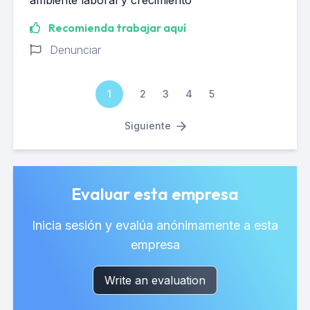
ambiente laboral y crecimiento
Recomienda trabajar aquí
Denunciar
1
2
3
4
5
Siguiente
Evaluar esta empresa
Inicia sesión y evalúa anónimamente a esta
empresa
Write an evaluation