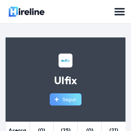
Ulfix
Seguir
Acerca
(0)
(25)
(0)
(21)