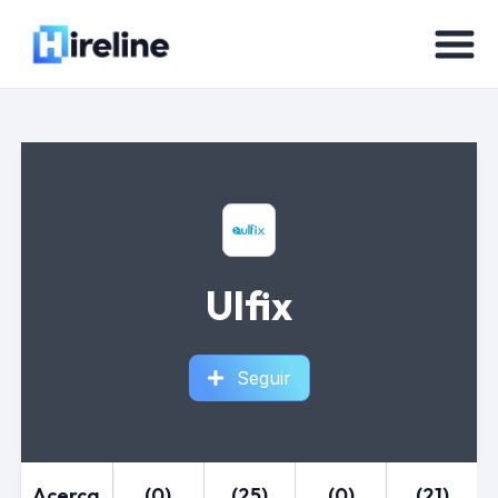
Ulfix
Seguir
Acerca
(0)
(25)
(0)
(21)