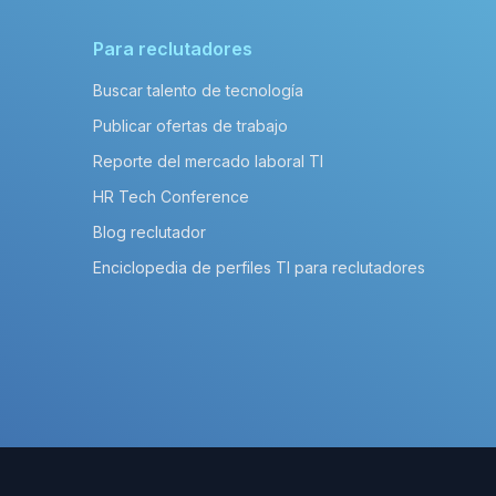
Para reclutadores
Buscar talento de tecnología
Publicar ofertas de trabajo
Reporte del mercado laboral TI
HR Tech Conference
Blog reclutador
Enciclopedia de perfiles TI para reclutadores