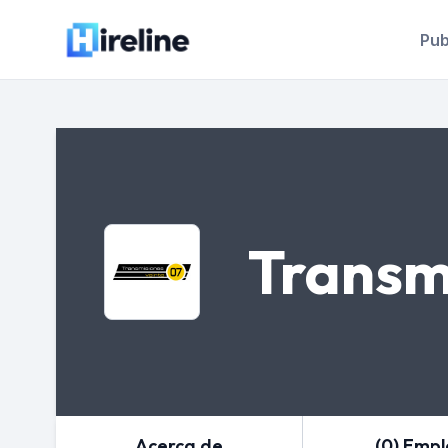
Pub
Transm
Acerca de
(0) Emp