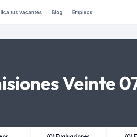
lica tus vacantes
Blog
Empleos
isiones Veinte 0
leos
(0) Evaluaciones
(0) 