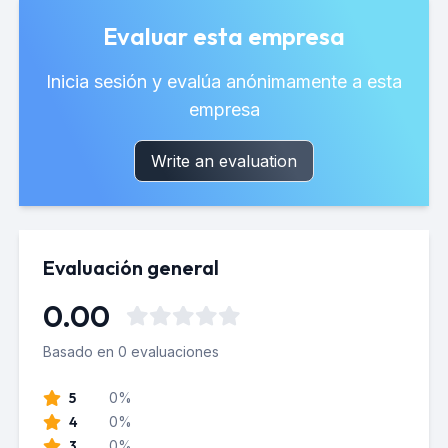
Evaluar esta empresa
Inicia sesión y evalúa anónimamente a esta
empresa
Write an evaluation
Evaluación general
0.00
Basado en 0 evaluaciones
5
0%
4
0%
3
0%