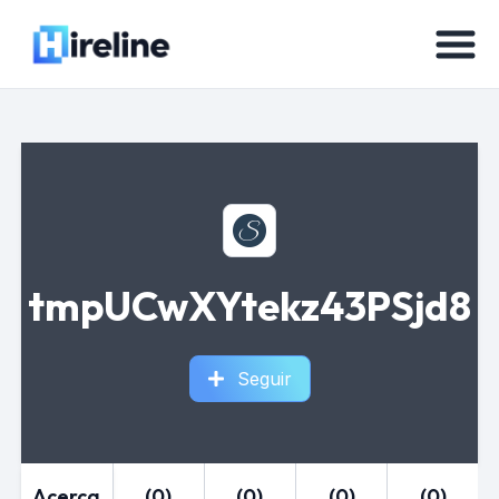
tmpUCwXYtekz43PSjd8
Seguir
Acerca
(0)
(0)
(0)
(0)