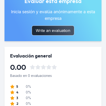
Evaluar esta empresa
Inicia sesión y evalúa anónimamente a esta
empresa
Write an evaluation
Evaluación general
0.00
Basado en 0 evaluaciones
5
0%
4
0%
3
0%
2
0%