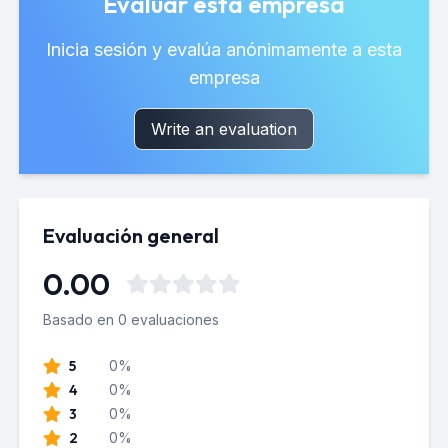
Evaluar esta empresa
Inicia sesión y evalúa anónimamente a esta
empresa
Write an evaluation
Evaluación general
0.00
Basado en 0 evaluaciones
5
0%
4
0%
3
0%
2
0%