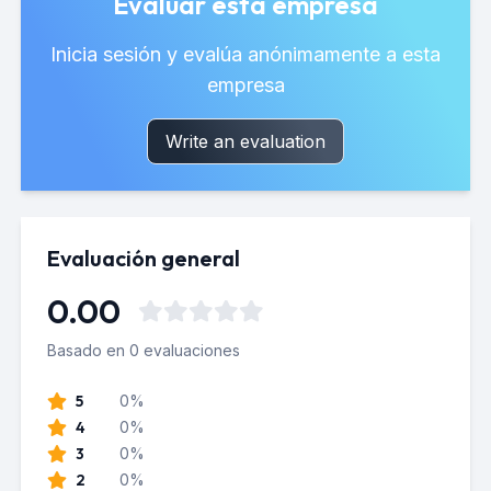
Evaluar esta empresa
Inicia sesión y evalúa anónimamente a esta
empresa
Write an evaluation
Evaluación general
0.00
Basado en 0 evaluaciones
5
0%
4
0%
3
0%
2
0%