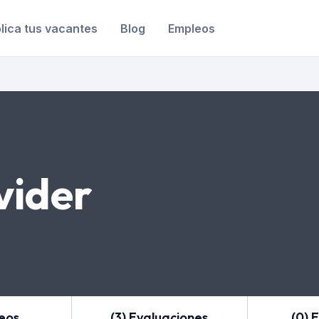
lica tus vacantes
Blog
Empleos
vider
leos
(3) Evaluaciones
(0) 