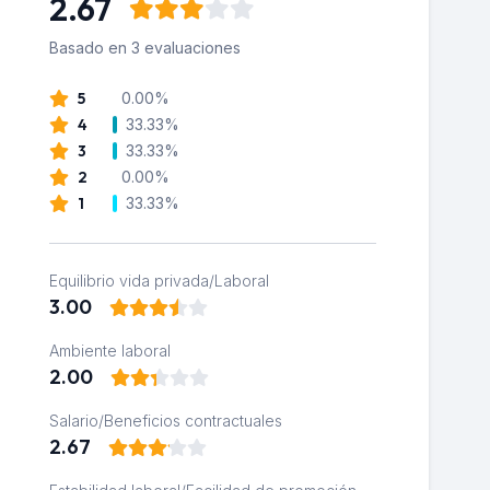
2.67
Basado en 3 evaluaciones
5
0.00%
4
33.33%
3
33.33%
2
0.00%
1
33.33%
Equilibrio vida privada/Laboral
3.00
Ambiente laboral
2.00
Salario/Beneficios contractuales
2.67