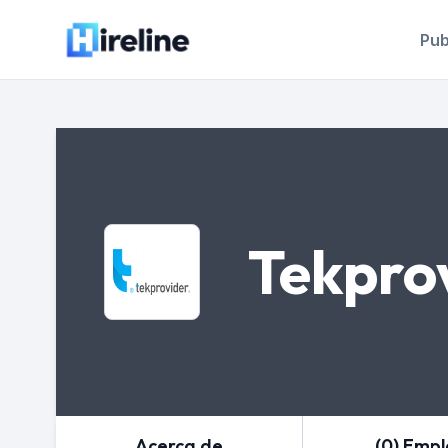
Pub
Tekpro
Acerca de
(0) Emp