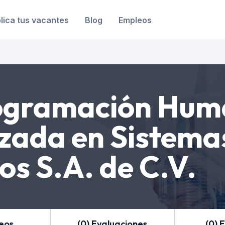
lica tus vacantes
Blog
Empleos
ogramación Hum
izada en Sistema
os S.A. de C.V.
leos
(0) Evaluaciones
(0) 