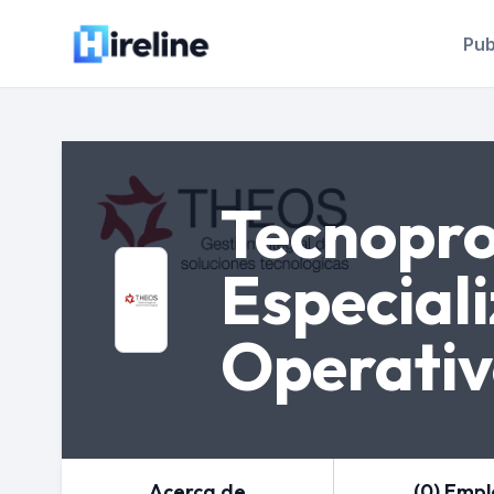
Pub
Tecnopr
Especial
Operativ
Acerca de
(0) Emp