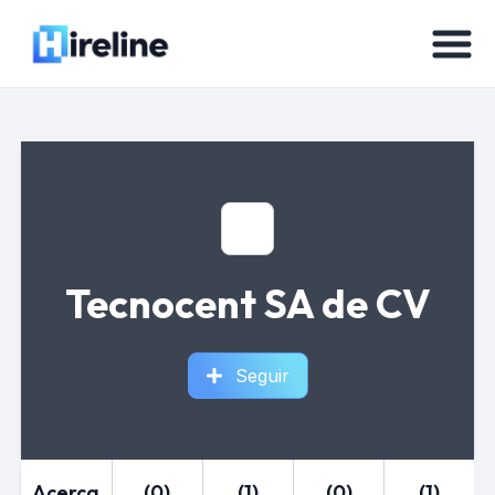
Tecnocent SA de CV
Seguir
Acerca
(0)
(1)
(0)
(1)