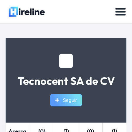
Tecnocent SA de CV
Seguir
Acerca
(0)
(1)
(0)
(1)