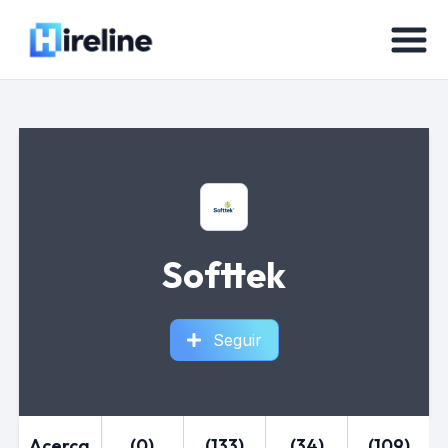
Softtek
Seguir
Acerca
(0)
(133)
(34)
(109)