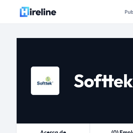
Pub
Softtek
Acerca de
(0) Emp