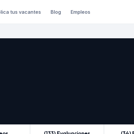
lica tus vacantes
Blog
Empleos
leos
(133) Evaluaciones
(34) 