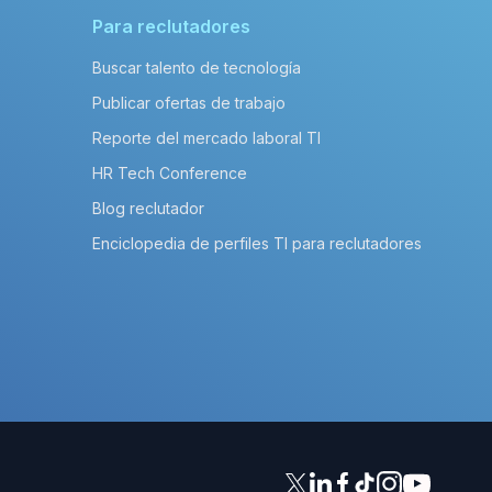
Para reclutadores
Buscar talento de tecnología
Publicar ofertas de trabajo
Reporte del mercado laboral TI
HR Tech Conference
Blog reclutador
Enciclopedia de perfiles TI para reclutadores