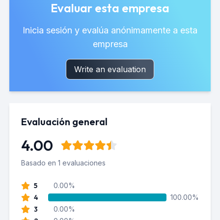
Evaluar esta empresa
Inicia sesión y evalúa anónimamente a esta
empresa
Write an evaluation
Evaluación general
4.00
Basado en 1 evaluaciones
5
0.00%
4
100.00%
3
0.00%