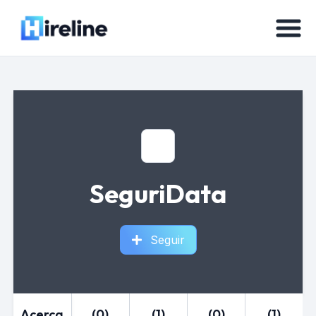
SeguriData
Seguir
Acerca
(0)
(1)
(0)
(1)