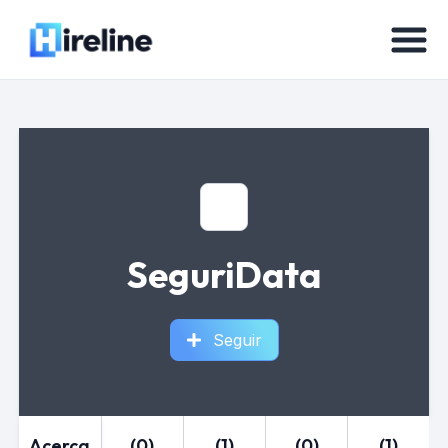
SeguriData
Seguir
Acerca
(0)
(1)
(0)
(1)