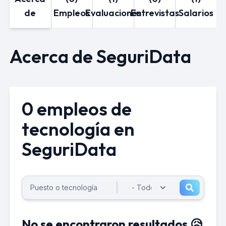
de
Empleos
Evaluaciones
Entrevistas
Salarios
Acerca de SeguriData
0 empleos de
tecnología en
SeguriData
No se encontraron resultados 😥