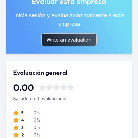
Evaluar esta empresa
Inicia sesión y evalúa anónimamente a esta
empresa
Write an evaluation
Evaluación general
0.00
Basado en 0 evaluaciones
5
0%
4
0%
3
0%
2
0%