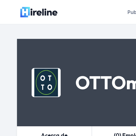
Pub
OTTOma
Acerca de
(0) Emp