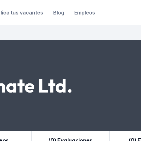
lica tus vacantes
Blog
Empleos
te Ltd.
leos
(0) Evaluaciones
(0) 