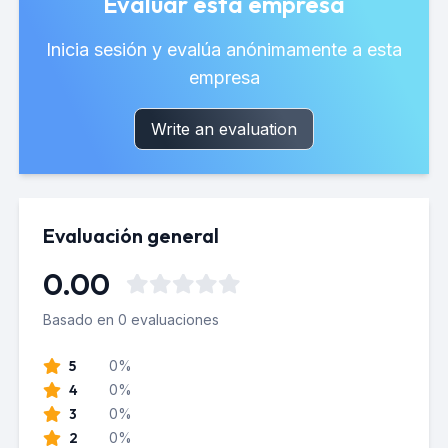
Evaluar esta empresa
Inicia sesión y evalúa anónimamente a esta
empresa
Write an evaluation
Evaluación general
0.00
Basado en 0 evaluaciones
5
0%
4
0%
3
0%
2
0%