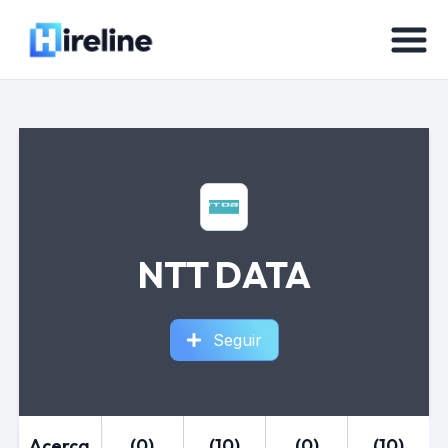
NTT DATA
Seguir
Acerca
(0)
(10)
(0)
(10)