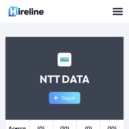
NTT DATA
Seguir
Acerca
(0)
(10)
(0)
(10)