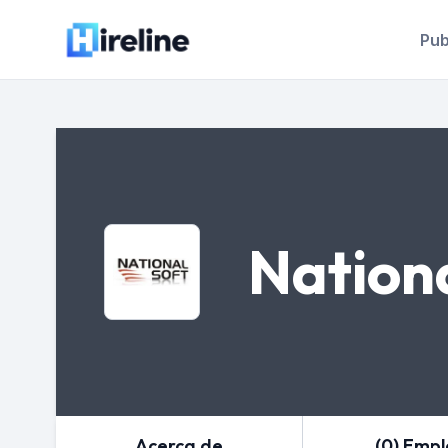
Pub
Nationa
Acerca de
(0) Emp