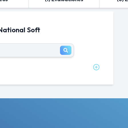
National Soft
e en National Soft al mes?
n Ingeniero en Soporte en National Soft es de
e en National Soft al año?
lary_title en enterprise es de