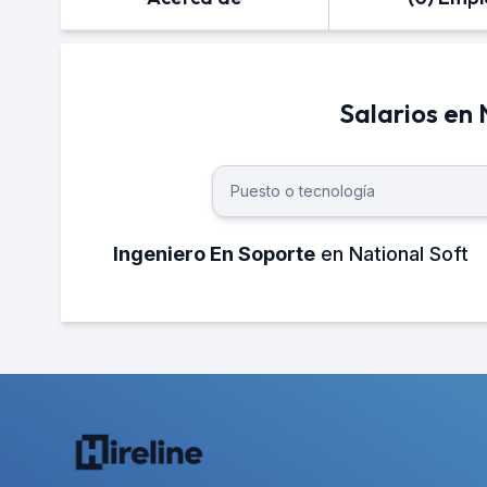
Salarios en 
Ingeniero En Soporte
en National Soft
¿Cuánto gana un Ingeniero en Soport
El salario neto mensual promedio de u
aproximadamente 8,000 MXN.
¿Cuánto gana un Ingeniero en Soport
El salario neto anual promedio de un sa
aproximadamente 96,000 MXN.