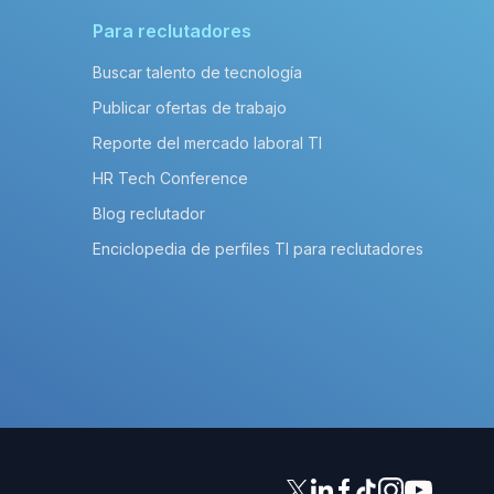
Para reclutadores
Buscar talento de tecnología
Publicar ofertas de trabajo
Reporte del mercado laboral TI
HR Tech Conference
Blog reclutador
Enciclopedia de perfiles TI para reclutadores