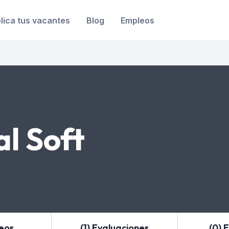
lica tus vacantes
Blog
Empleos
l Soft
leos
(1) Evaluaciones
(0) 