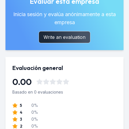
Evaluar esta empresa
Inicia sesión y evalúa anónimamente a esta
empresa
Write an evaluation
Evaluación general
0.00
Basado en 0 evaluaciones
5
0%
4
0%
3
0%
2
0%