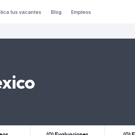
lica tus vacantes
Blog
Empleos
éxico
leos
(0) Evaluaciones
(0) 