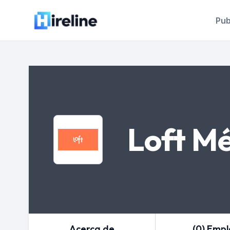
Pub
Loft M
Acerca de
(0) Emp