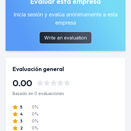
Evaluar esta empresa
Inicia sesión y evalúa anónimamente a esta
empresa
Write an evaluation
Evaluación general
0.00
Basado en 0 evaluaciones
5
0%
4
0%
3
0%
2
0%