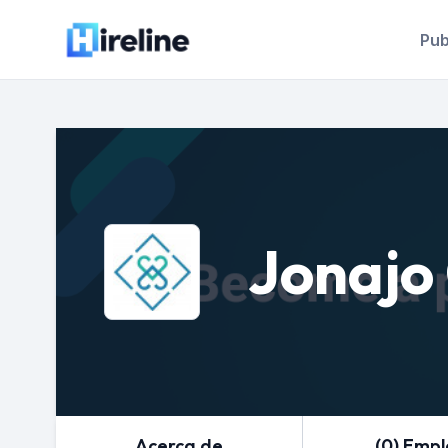
Pub
Jonajo
Acerca de
(0) Emp