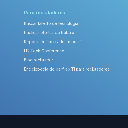
Para reclutadores
Buscar talento de tecnología
Publicar ofertas de trabajo
Reporte del mercado laboral TI
HR Tech Conference
Blog reclutador
Enciclopedia de perfiles TI para reclutadores