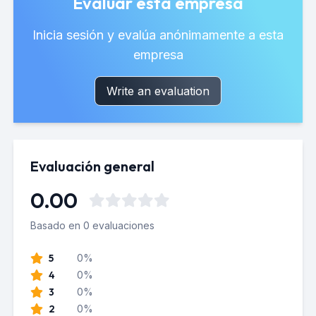
Evaluar esta empresa
Inicia sesión y evalúa anónimamente a esta
empresa
Write an evaluation
Evaluación general
0.00
Basado en 0 evaluaciones
5
0%
4
0%
3
0%
2
0%