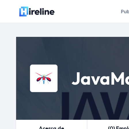
Pub
JavaMa
Acerca de
(0) Emp