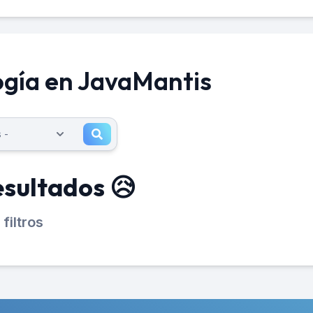
ogía en JavaMantis
esultados 😥
filtros