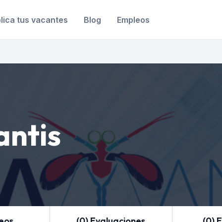
lica tus vacantes
Blog
Empleos
ntis
leos
(0) Evaluaciones
(0) 