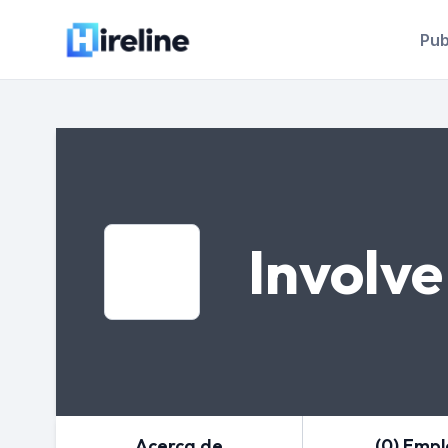
Pub
Involve
Acerca de
(0) Emp