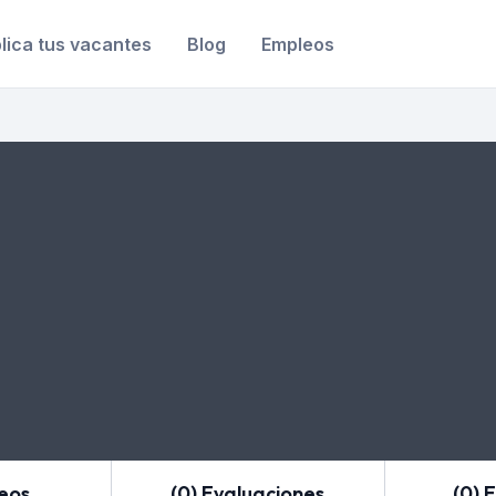
lica tus vacantes
Blog
Empleos
leos
(0) Evaluaciones
(0) 