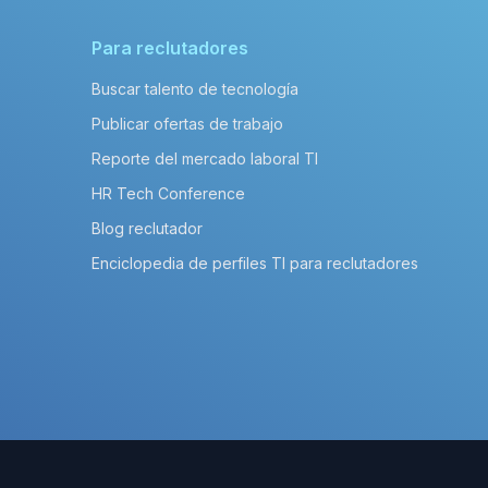
Para reclutadores
Buscar talento de tecnología
Publicar ofertas de trabajo
Reporte del mercado laboral TI
HR Tech Conference
Blog reclutador
Enciclopedia de perfiles TI para reclutadores