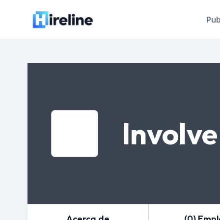
Pub
Involve
Acerca de
(0) Emp