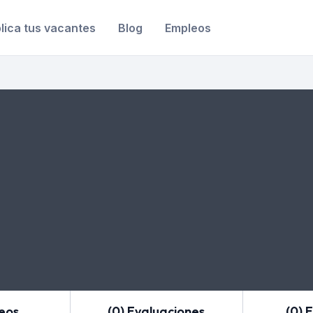
lica tus vacantes
Blog
Empleos
leos
(0) Evaluaciones
(0) 