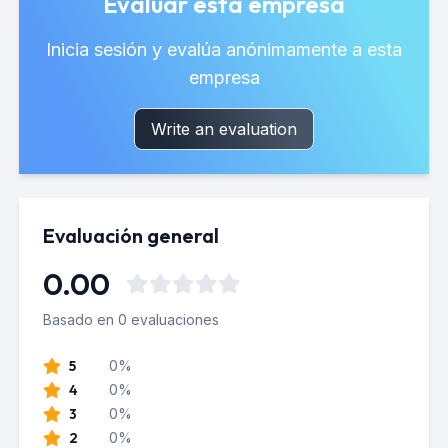
Evaluar esta empresa
Inicia sesión y evalúa anónimamente a esta
empresa
Write an evaluation
Evaluación general
0.00
Basado en 0 evaluaciones
5
0%
4
0%
3
0%
2
0%